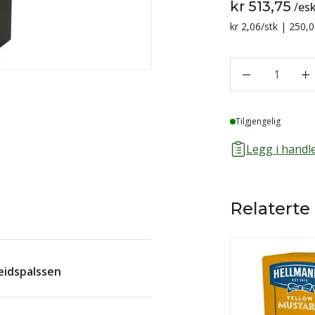
kr 513,75
/
es
Sammenligning p
kr 2,06
/stk | 250,0
1
Lager
Tilgjengelig
Legg i handle
Relaterte
beidspalssen