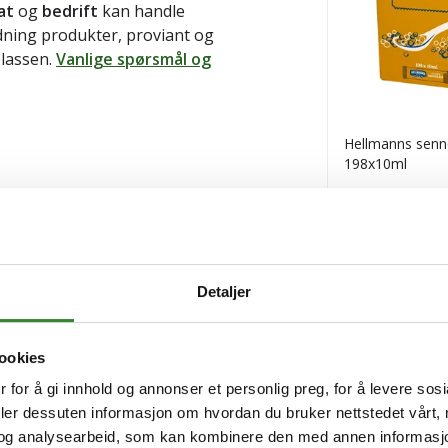
at
og
bedrift
kan handle
ldning produkter, proviant og
plassen.
Vanlige spørsmål og
Hellmanns senn
198x10ml
Pris
kr 249,61
/stk
Tilgjengelig
Kjøp
Detaljer
ookies
 for å gi innhold og annonser et personlig preg, for å levere sos
deler dessuten informasjon om hvordan du bruker nettstedet vårt,
og analysearbeid, som kan kombinere den med annen informasjon d