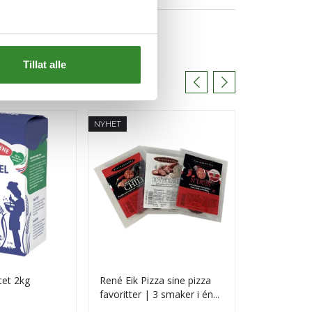
Tillat alle
NYHET
tet 2kg
René Eik Pizza sine pizza
Troika bit i
favoritter | 3 smaker i én
pakke