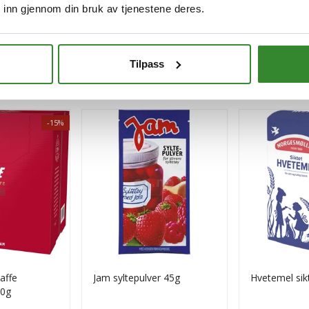
 inn gjennom din bruk av tjenestene deres.
Tilpass
-15%
kaffe
Jam syltepulver 45g
Hvetemel sik
50g