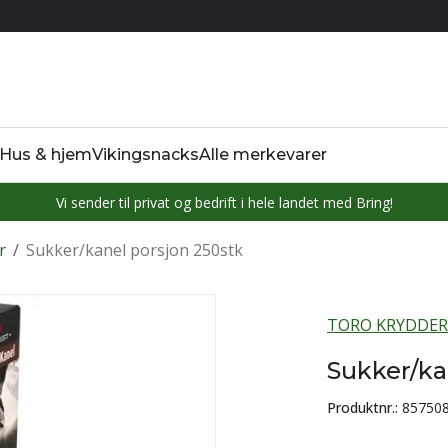
Hus & hjem
Vikingsnacks
Alle merkevarer
Vi sender til privat og bedrift i hele landet med Bring!
r
/
Sukker/kanel porsjon 250stk
TORO KRYDDER
Sukker/ka
Produktnr.:
85750