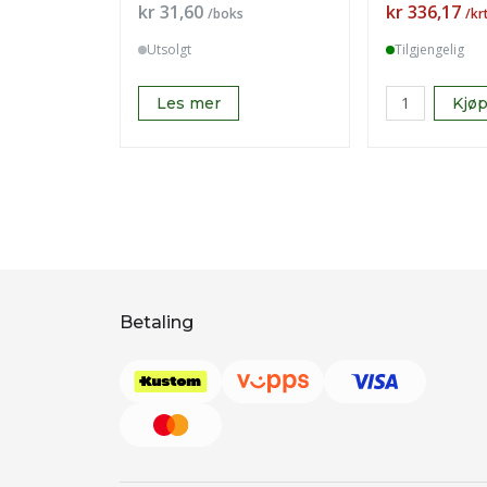
Pris
Pris
kr 31,60
kr 336,17
/boks
/kr
Utsolgt
Tilgjengelig
Les mer
Kjø
Betaling