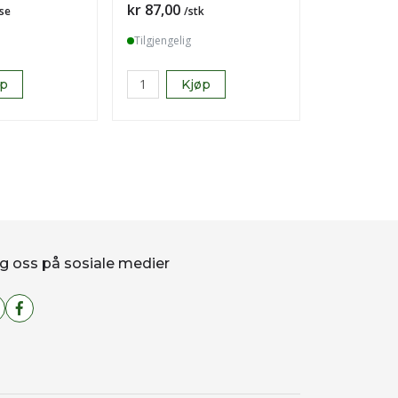
Pris
Pris
kr 87,00
kr 557,28
se
/stk
Tilgjengelig
Tilgjengelig
øp
Kjøp
K
g oss på sosiale medier