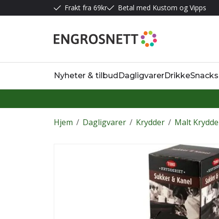
Frakt fra 69kr
Betal med Kustom og Vipps
Nyheter & tilbud
Dagligvarer
Drikke
Snacks
Hjem
/
Dagligvarer
/
Krydder
/
Malt Krydde