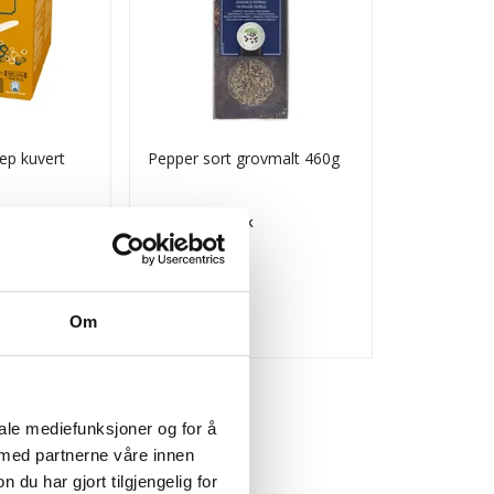
ep kuvert
Pepper sort grovmalt 460g
Ingefær ma
Pris
Pris
kr 193,53
kr 76,81
/stk
/s
Bestillingsvare
Tilgjengelig
Kjøp
K
Om
iale mediefunksjoner og for å
 med partnerne våre innen
u har gjort tilgjengelig for