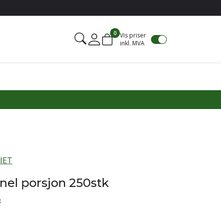
0
Vis priser
inkl. MVA
Mine sider
IET
nel porsjon 250stk
8