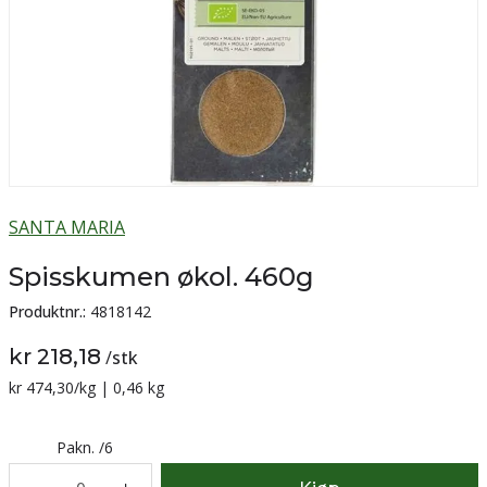
SANTA MARIA
Spisskumen økol. 460g
Produktnr.:
4818142
kr 218,18
/
stk
Sammenligning pris:
kr 474,30
/kg | 0,46 kg
Pakn.
/
6