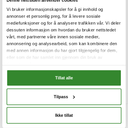
Denne nettsiden anvender cookies
Vi bruker informasjonskapsler for å gi innhold og
annonser et personlig preg, for å levere sosiale
mediefunksjoner og for å analysere trafikken vår. Vi deler
dessuten informasjon om hvordan du bruker nettstedet
vårt, med partnerne våre innen sosiale medier,
annonsering og analysearbeid, som kan kombinere den
med annen informasjon du har gjort tilgjengelig for dem,
eller som de har samlet inn gjennom din bruk av
Paprika pulver 37g
Piffi porsjon kuvert 1000stk
tjenestene deres.
Pris
Pris
kr 22,49
kr 268,86
/stk
/eske
Tillat alle
Tilgjengelig
Bestillingsvare
Kjøp
Kjøp
Tilpass
Ikke tillat