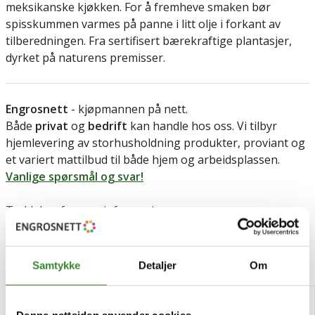
meksikanske kjøkken. For å fremheve smaken bør
spisskummen varmes på panne i litt olje i forkant av
tilberedningen. Fra sertifisert bærekraftige plantasjer,
dyrket på naturens premisser.
Engrosnett
- kjøpmannen på nett.
Både
privat
og
bedrift
kan handle hos oss. Vi tilbyr
hjemlevering av storhusholdning produkter, proviant og
et variert mattilbud til både hjem og arbeidsplassen.
Vanlige spørsmål og svar!
Trykk her for mer informasjon om varen.
Relaterte produkter
Samtykke
Detaljer
Om