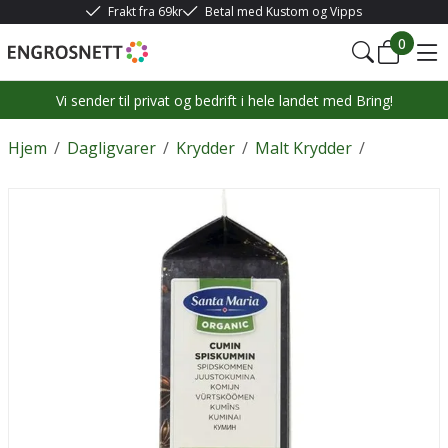
Frakt fra 69kr
Betal med Kustom og Vipps
0
Vi sender til privat og bedrift i hele landet med Bring!
Hjem
/
Dagligvarer
/
Krydder
/
Malt Krydder
/