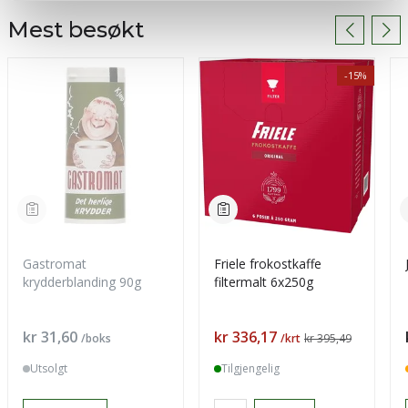
Mest besøkt
-15%
Gastromat
Friele frokostkaffe
krydderblanding 90g
filtermalt 6x250g
Pris
Pris
kr 31,60
kr 336,17
/boks
/krt
kr 395,49
Utsolgt
Tilgjengelig