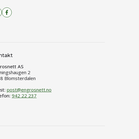
ntakt
rosnett AS
ningshaugen 2
8 Blomsterdalen
st:
post@engrosnett.no
efon:
942 22 237