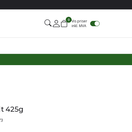
0
Vis priser
inkl. MVA
Mine sider
lt 425g
73