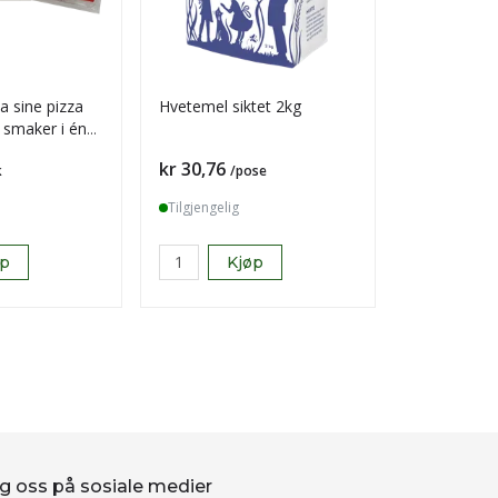
a sine pizza
Hvetemel siktet 2kg
Troika bit i
3 smaker i én
Pris
Pris
kr 30,76
kr 557,28
k
/pose
Tilgjengelig
Tilgjengelig
øp
Kjøp
K
g oss på sosiale medier