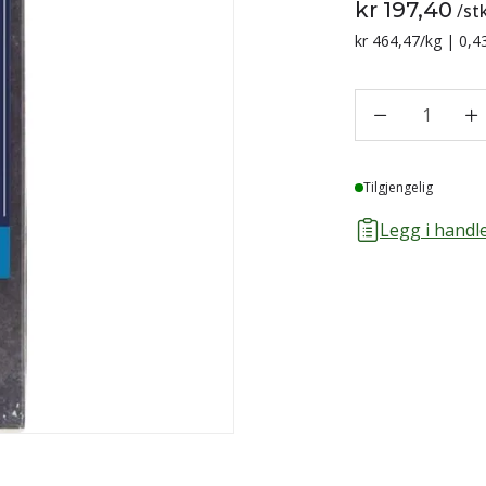
kr 197,40
/
st
Sammenligning p
kr 464,47
/kg | 0,4
1
Lager
Tilgjengelig
Legg i handle