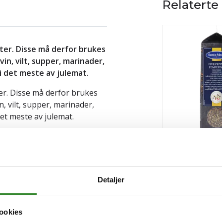
Relaterte
kter. Disse må derfor brukes
in, vilt, supper, marinader,
 i det meste av julemat.
er. Disse må derfor brukes
, vilt, supper, marinader,
det meste av julemat.
Fem pepper 41
at
og
bedrift
kan handle
ldning produkter, proviant og
Pris
kr 257,64
/stk
plassen.
Vanlige spørsmål og
Detaljer
Tilgjengelig
Kjøp
ookies