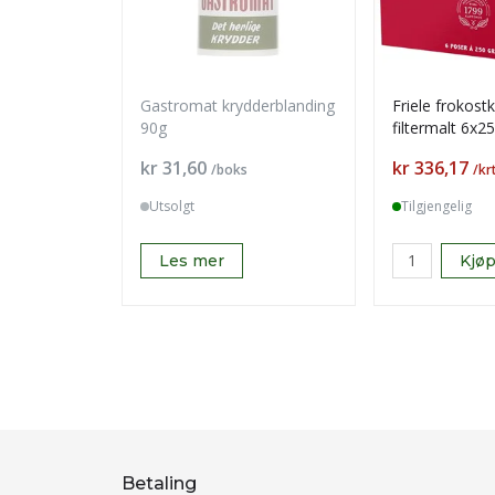
Gastromat krydderblanding
Friele frokost
90g
filtermalt 6x2
Pris
Pris
kr 31,60
kr 336,17
/boks
/kr
Utsolgt
Tilgjengelig
Les mer
Kjø
Betaling