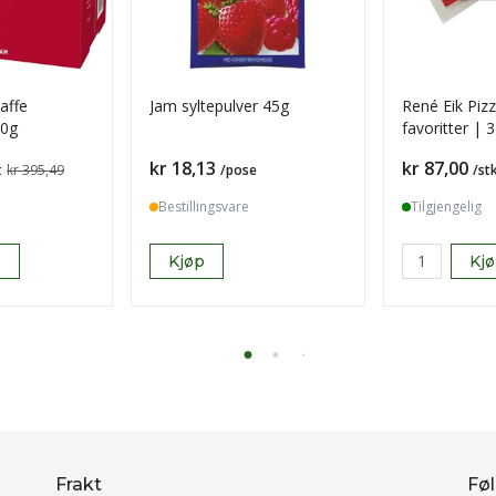
kaffe
Jam syltepulver 45g
René Eik Pizz
50g
favoritter | 
pakke
Pris
Pris
kr 18,13
kr 87,00
t
kr 395,49
/pose
/st
Bestillingsvare
Tilgjengelig
p
Kjøp
Kj
Frakt
Føl