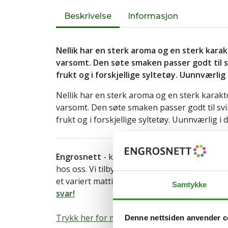
Beskrivelse
Informasjon
Nellik har en sterk aroma og en sterk kara
varsomt. Den søte smaken passer godt til sv
frukt og i forskjellige syltetøy. Uunnværlig
Nellik har en sterk aroma og en sterk karakt
varsomt. Den søte smaken passer godt til svin
frukt og i forskjellige syltetøy. Uunnværlig i 
Engrosnett
- kjøpmannen på nett. Både
priv
hos oss. Vi tilbyr hjemlevering av storhusho
et variert mattilbud til både hjem og arbeids
Samtykke
svar!
Trykk her for mer informasjon om varen.
Denne nettsiden anvender c