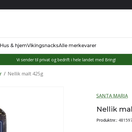
Hus & hjem
Vikingsnacks
Alle merkevarer
Vi sender til privat og bedrift i hele landet med Bring!
r
/
Nellik malt 425g
SANTA MARIA
Nellik ma
Produktnr.:
48159