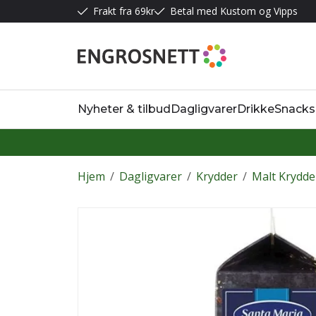
Frakt fra 69kr
Betal med Kustom og Vipps
Nyheter & tilbud
Dagligvarer
Drikke
Snacks
Hjem
/
Dagligvarer
/
Krydder
/
Malt Krydde