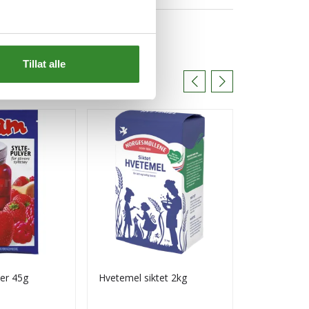
Tillat alle
ver 45g
Hvetemel siktet 2kg
Troika bit i