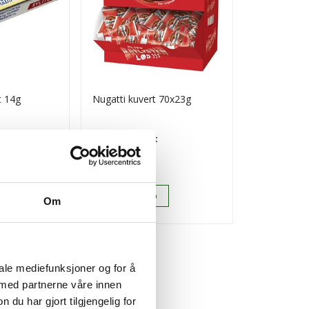
t 14g
Nugatti kuvert 70x23g
Lipton fores
Pris
Pris
kr 531,02
kr 121,56
/krt
Tilgjengelig
Tilgjengelig
Kjøp
K
Om
iale mediefunksjoner og for å
 med partnerne våre innen
u har gjort tilgjengelig for