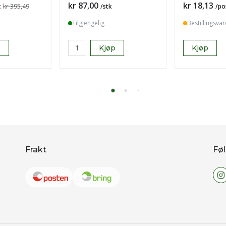
Pris
Pris
kr 87,00
kr 18,13
t
kr 395,49
/stk
/po
Tilgjengelig
Bestillingsvar
p
Kjøp
Kjøp
Frakt
Føl