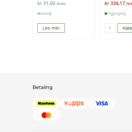
Pris
Pris
kr 31,60
kr 336,17
/boks
/kr
Utsolgt
Tilgjengelig
Les mer
Kjø
Betaling