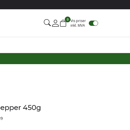
0
Vis priser
inkl. MVA
Mine sider
epper 450g
39