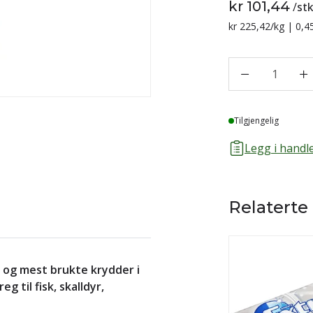
kr 101,44
/
st
Sammenligning p
kr 225,42
/kg | 0,4
1
Lager
Tilgjengelig
Legg i handle
Relaterte
og mest brukte krydder i
 til fisk, skalldyr,