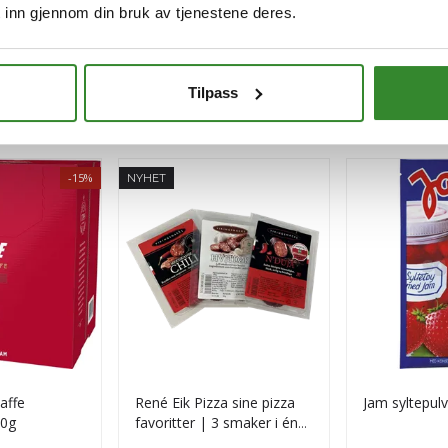
 inn gjennom din bruk av tjenestene deres.
Tilpass
-15%
NYHET
kaffe
René Eik Pizza sine pizza
Jam syltepul
50g
favoritter | 3 smaker i én
pakke