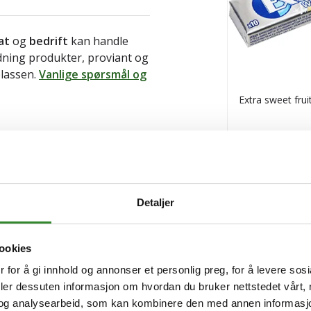
at
og
bedrift
kan handle
ldning produkter, proviant og
plassen.
Vanlige spørsmål og
Extra sweet frui
Pris
kr 11,55
/stk
Tilgjengelig
Kjøp
Detaljer
ookies
 for å gi innhold og annonser et personlig preg, for å levere sos
deler dessuten informasjon om hvordan du bruker nettstedet vårt,
og analysearbeid, som kan kombinere den med annen informasjon d