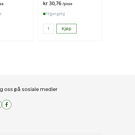
Pris
Pris
kr 30,76
kr 557,28
se
/pose
e
Tilgjengelig
Tilgjengelig
Kjøp
K
g oss på sosiale medier