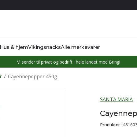
Hus & hjem
Vikingsnacks
Alle merkevarer
Vi sender til privat og bedrift i hele landet med Bring!
r
/
Cayennepepper 450g
SANTA MARIA
Cayennep
Produktnr.:
48160