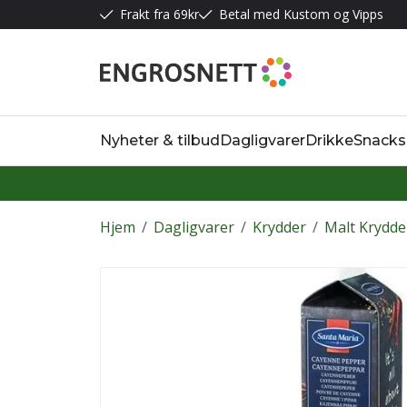
Frakt fra 69kr
Betal med Kustom og Vipps
Nyheter & tilbud
Dagligvarer
Drikke
Snacks
Hjem
/
Dagligvarer
/
Krydder
/
Malt Krydde