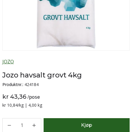
JOZO
Jozo havsalt grovt 4kg
Produktnr.:
424184
kr 43,36
/
pose
Sammenligning pris:
kr 10,84
/kg | 4,00 kg
1
Kjøp