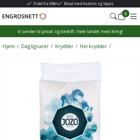
Frakt fra 69kr
Betal med Kustom og Vipps
0
Vi sender til privat og bedrift i hele landet med Bring!
Hjem
/
Dagligvarer
/
Krydder
/
Hel krydder
/