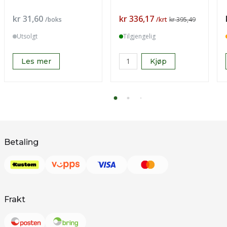
Pris
Pris
kr 31,60
kr 336,17
/boks
/krt
kr 395,49
Utsolgt
Tilgjengelig
Les mer
Kjøp
Betaling
Frakt