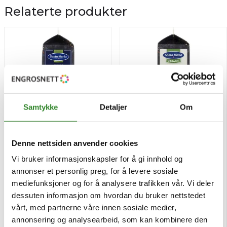
Relaterte produkter
Samtykke
Detaljer
Om
Denne nettsiden anvender cookies
Gressløk 35g
Oregano økol. 65g
Vi bruker informasjonskapsler for å gi innhold og
annonser et personlig preg, for å levere sosiale
Pris
Pris
kr 75,74
kr 104,86
/stk
/stk
mediefunksjoner og for å analysere trafikken vår. Vi deler
dessuten informasjon om hvordan du bruker nettstedet
Tilgjengelig
Bestillingsvare
vårt, med partnerne våre innen sosiale medier,
annonsering og analysearbeid, som kan kombinere den
Kjøp
Kjøp