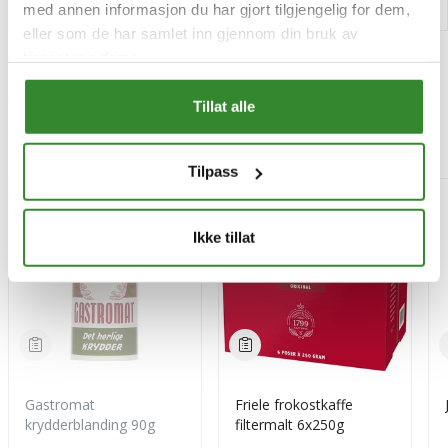
med annen informasjon du har gjort tilgjengelig for dem,
eller som de har samlet inn gjennom din bruk av
tjenestene deres.
Tillat alle
Mest besøkt
Tilpass
-15%
Ikke tillat
Gastromat
Friele frokostkaffe
krydderblanding 90g
filtermalt 6x250g