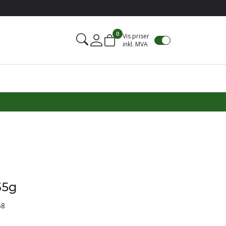
0
Vis priser
inkl. MVA
Mine sider
35g
68