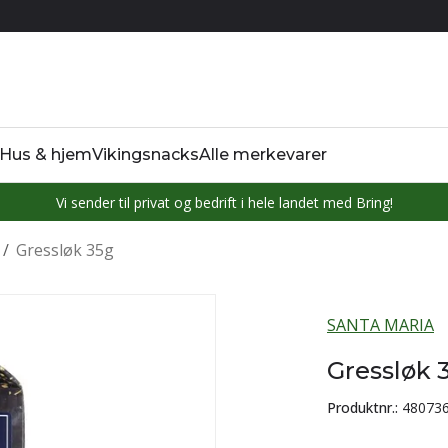
Hus & hjem
Vikingsnacks
Alle merkevarer
Vi sender til privat og bedrift i hele landet med Bring!
/
Gressløk 35g
SANTA MARIA
Gressløk 
Produktnr.:
48073