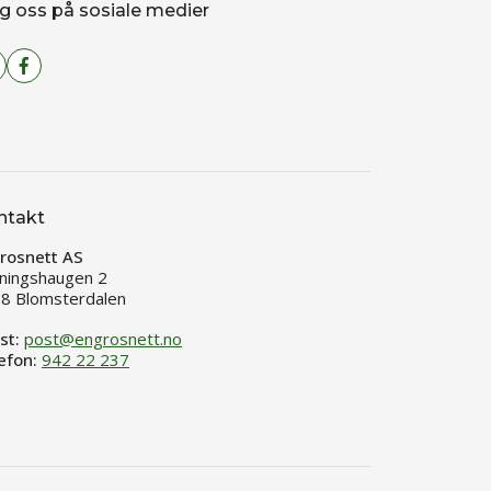
g oss på sosiale medier
ntakt
rosnett AS
ningshaugen 2
8 Blomsterdalen
st:
post@engrosnett.no
efon:
942 22 237