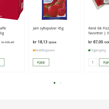
kaffe
Jam syltepulver 45g
René Eik Pizz
50g
favoritter | 
pakke
Pris
Pris
kr 18,13
kr 87,00
t
kr 395,49
/pose
/st
Bestillingsvare
Tilgjengelig
p
Kjøp
Kj