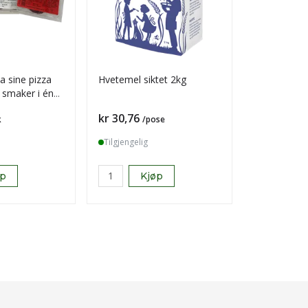
a sine pizza
Hvetemel siktet 2kg
Troika bit i
3 smaker i én
Pris
Pris
kr 30,76
kr 557,28
k
/pose
Tilgjengelig
Tilgjengelig
øp
Kjøp
K