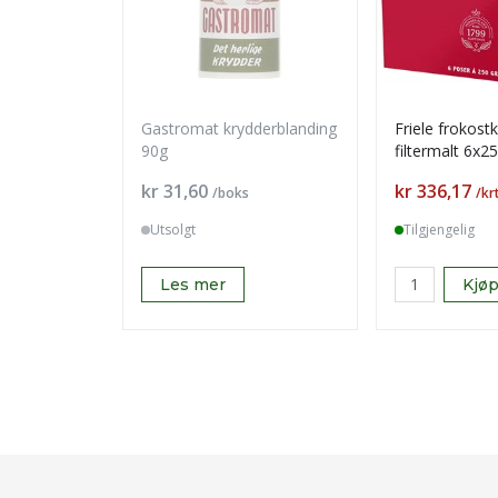
Gastromat krydderblanding
Friele frokost
90g
filtermalt 6x2
Pris
Pris
kr 31,60
kr 336,17
/boks
/kr
Utsolgt
Tilgjengelig
Les mer
Kjø