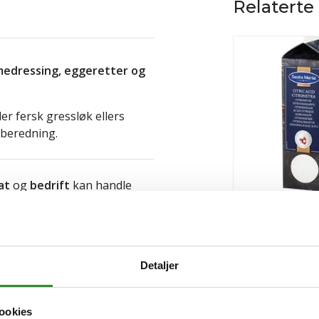
Relaterte
medressing, eggeretter og
der fersk gressløk ellers
lberedning.
at
og
bedrift
kan handle
ldning produkter, proviant og
Sitronsyre 750g
plassen.
Vanlige spørsmål og
Pris
kr 90,79
/stk
Detaljer
Tilgjengelig
ookies
Kjøp