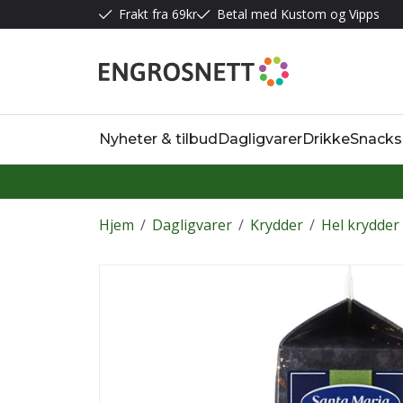
Frakt fra 69kr
Betal med Kustom og Vipps
Nyheter & tilbud
Dagligvarer
Drikke
Snacks
Hjem
/
Dagligvarer
/
Krydder
/
Hel krydder