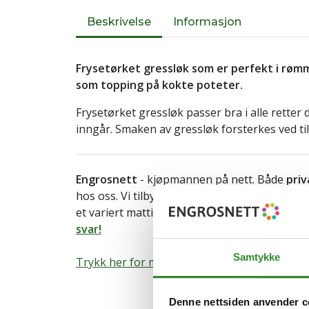
Beskrivelse
Informasjon
Frysetørket gressløk som er perfekt i røm
som topping på kokte poteter.
Frysetørket gressløk passer bra i alle retter 
inngår. Smaken av gressløk forsterkes ved ti
Engrosnett
- kjøpmannen på nett. Både
priv
hos oss. Vi tilbyr hjemlevering av storhusho
et variert mattilbud til både hjem og arbeids
svar!
Samtykke
Trykk her for mer informasjon om varen.
Denne nettsiden anvender c