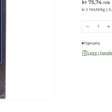
kr 75,74
/
stk
Sammenligning p
kr 2 164,00
/kg | 0
1
Lager
Tilgjengelig
Legg i handle