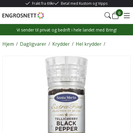
Frakt fra 69kr
Betal med Kustom og Vipps
0
Vi sender til privat og bedrift i hele landet med Bring!
Hjem
/
Dagligvarer
/
Krydder
/
Hel krydder
/