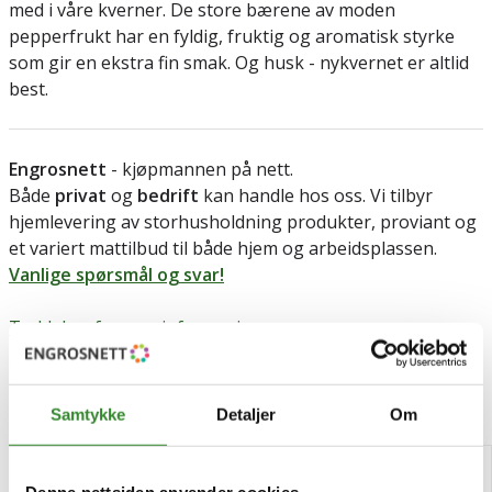
med i våre kverner. De store bærene av moden
pepperfrukt har en fyldig, fruktig og aromatisk styrke
som gir en ekstra fin smak. Og husk - nykvernet er altlid
best.
Engrosnett
- kjøpmannen på nett.
Både
privat
og
bedrift
kan handle hos oss. Vi tilbyr
hjemlevering av storhusholdning produkter, proviant og
et variert mattilbud til både hjem og arbeidsplassen.
Vanlige spørsmål og svar!
Trykk her for mer informasjon om varen.
Relaterte produkter
Samtykke
Detaljer
Om
Denne nettsiden anvender cookies