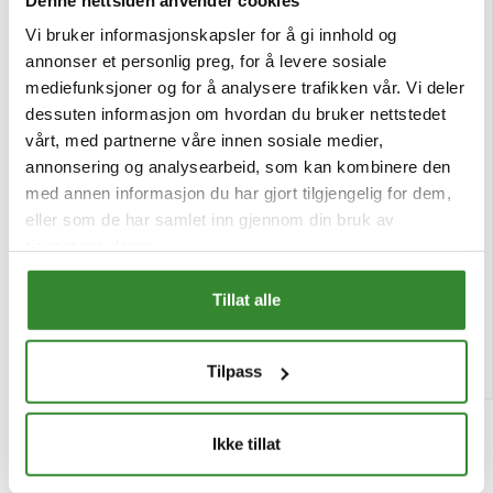
Vi bruker informasjonskapsler for å gi innhold og
annonser et personlig preg, for å levere sosiale
mediefunksjoner og for å analysere trafikken vår. Vi deler
dessuten informasjon om hvordan du bruker nettstedet
vårt, med partnerne våre innen sosiale medier,
annonsering og analysearbeid, som kan kombinere den
med annen informasjon du har gjort tilgjengelig for dem,
eller som de har samlet inn gjennom din bruk av
Pepperkorn grønne 115g
Grønn pepper 165g
tjenestene deres.
Pris
Pris
kr 43,14
kr 299,77
/stk
/stk
Tillat alle
Tilgjengelig
Tilgjengelig
Kjøp
Kjøp
Tilpass
Ikke tillat