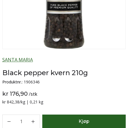
SANTA MARIA
Black pepper kvern 210g
Produktnr.:
1906346
kr 176,90
/
stk
Sammenligning pris:
kr 842,38
/kg | 0,21 kg
1
Kjøp