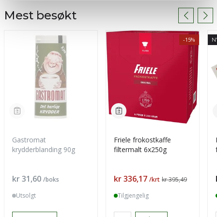
Mest besøkt
-15%
N
Gastromat
Friele frokostkaffe
krydderblanding 90g
filtermalt 6x250g
Pris
Pris
kr 31,60
kr 336,17
/boks
/krt
kr 395,49
Utsolgt
Tilgjengelig