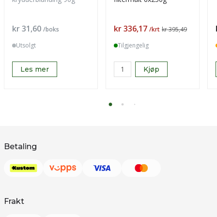
Pris
Pris
kr 31,60
kr 336,17
/boks
/krt
kr 395,49
Utsolgt
Tilgjengelig
Les mer
Kjøp
Betaling
Frakt