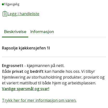
Lager
Tilgjengelig
Legg i handleliste
Beskrivelse
Informasjon
Rapsolje kjøkkensjefen 1l
Engrosnett
- kjøpmannen på nett.
Både
privat
og
bedrift
kan handle hos oss. Vi tilbyr
hjemlevering av storhusholdning produkter, proviant og
et variert mattilbud til både hjem og arbeidsplassen.
Vanlige spørsmål og svar!
Trykk her for mer informasjon om varen.