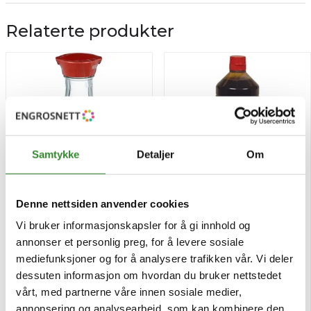
Relaterte produkter
Samtykke
Detaljer
Om
Denne nettsiden anvender cookies
Kikkoman soyasaus 150ml
Ketjap manis 1,33kg
Vi bruker informasjonskapsler for å gi innhold og
annonser et personlig preg, for å levere sosiale
mediefunksjoner og for å analysere trafikken vår. Vi deler
Pris
Pris
kr 59,43
kr 134,39
/stk
/stk
dessuten informasjon om hvordan du bruker nettstedet
Tilgjengelig
Tilgjengelig
vårt, med partnerne våre innen sosiale medier,
annonsering og analysearbeid, som kan kombinere den