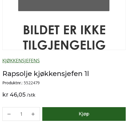
KJØKKENSJEFENS
Rapsolje kjøkkensjefen 1l
Produktnr.:
5522479
kr 46,05
/
stk
1
Kjøp