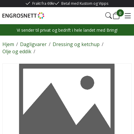
Frakt fra 69kr
Betal med Kustom og Vipps
0
Vi sender til privat og bedrift i hele landet med Bring!
Hjem
/
Dagligvarer
/
Dressing og ketchup
/
Olje og eddik
/