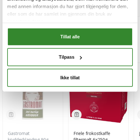
Kjøp
Kjøp
med annen informasjon du har gjort tilgjengelig for dem,
eller som de har samlet inn gjennom din bruk av
tjenestene deres.
Tillat alle
Mest besøkt
Tilpass
-15%
Ikke tillat
Gastromat
Friele frokostkaffe
krydderblanding 90g
filtermalt 6x250g