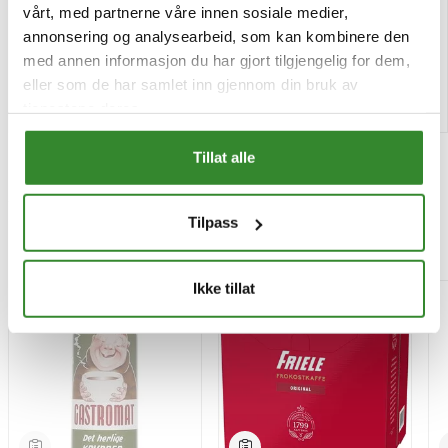
Pris
Pris
kr 67,87
kr 202,93
/stk
/krt
vårt, med partnerne våre innen sosiale medier,
annonsering og analysearbeid, som kan kombinere den
Tilgjengelig
Tilgjengelig
med annen informasjon du har gjort tilgjengelig for dem,
eller som de har samlet inn gjennom din bruk av
Kjøp
Kjøp
tjenestene deres.
Tillat alle
Tilpass
Mest besøkt
Ikke tillat
-15%