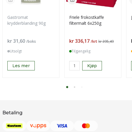
Gastromat
Friele frokostkaffe
krydderblanding 90g
filtermalt 6x250g
Pris
Pris
kr 31,60
kr 336,17
/boks
/krt
kr 395,49
Utsolgt
Tilgjengelig
Les mer
Kjøp
Betaling