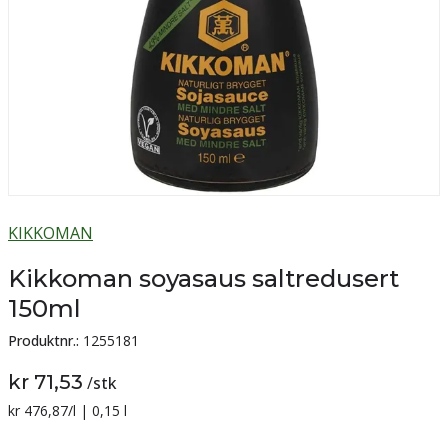
KIKKOMAN
Kikkoman soyasaus saltredusert
150ml
Produktnr.:
1255181
kr 71,53
/
stk
Sammenligning pris:
kr 476,87
/l | 0,15 l