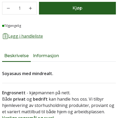
1
Kjøp
Lager
Tilgjengelig
Legg i handleliste
Beskrivelse
Informasjon
Soyasaus med mindrealt.
Engrosnett
- kjøpmannen på nett.
Både
privat
og
bedrift
kan handle hos oss. Vi tilbyr
hjemlevering av storhusholdning produkter, proviant og
et variert mattilbud til både hjem og arbeidsplassen.
Vanlige spørsmål og svar!