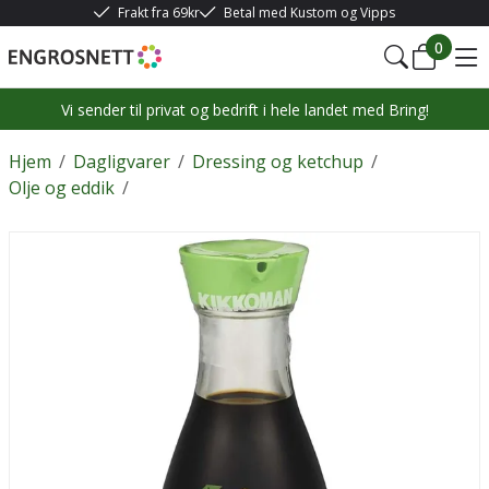
Frakt fra 69kr
Betal med Kustom og Vipps
0
Vi sender til privat og bedrift i hele landet med Bring!
Hjem
/
Dagligvarer
/
Dressing og ketchup
/
Olje og eddik
/