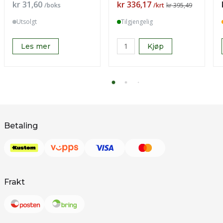
Pris
Pris
kr 31,60
kr 336,17
/boks
/krt
kr 395,49
Utsolgt
Tilgjengelig
Les mer
Kjøp
Betaling
Frakt