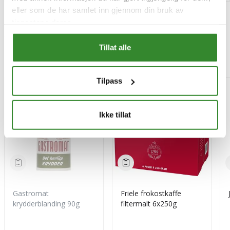
eller som de har samlet inn gjennom din bruk av
tjenestene deres.
Tillat alle
Mest besøkt
Tilpass
-15%
Ikke tillat
Gastromat
Friele frokostkaffe
krydderblanding 90g
filtermalt 6x250g