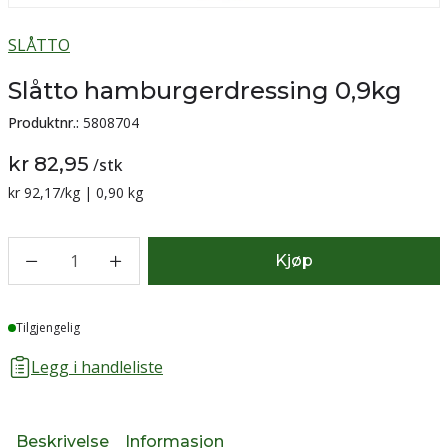
SLÅTTO
Slåtto hamburgerdressing 0,9kg
Produktnr.:
5808704
kr 82,95
/
stk
Sammenligning pris:
kr 92,17
/kg | 0,90 kg
1
Kjøp
Lager
Tilgjengelig
Legg i handleliste
Beskrivelse
Informasjon