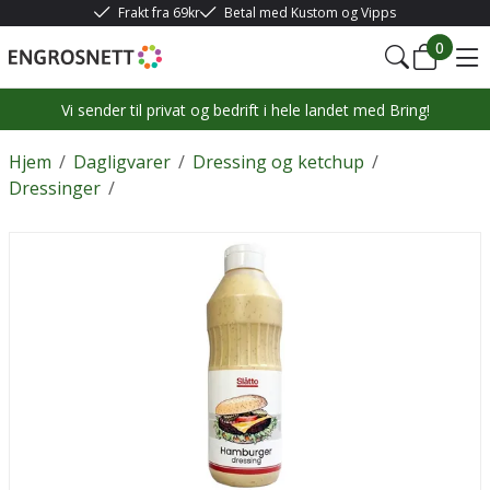
Frakt fra 69kr
Betal med Kustom og Vipps
0
Vi sender til privat og bedrift i hele landet med Bring!
Hjem
/
Dagligvarer
/
Dressing og ketchup
/
Dressinger
/