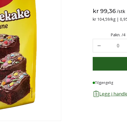
kr 99,36
/
stk
Sammenligning p
kr 104,59
/kg | 0,9
Pakn.
/
4
0
Lager
Tilgjengelig
Legg i handle