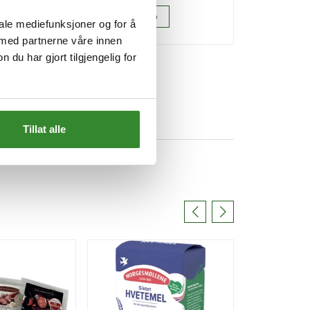
Kjøp
K
iale mediefunksjoner og for å
 med partnerne våre innen
u har gjort tilgjengelig for
Tillat alle