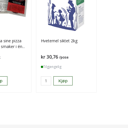
a sine pizza
Hvetemel siktet 2kg
Troika bit i
3 smaker i én
Pris
Pris
kr 30,76
kr 557,28
k
/pose
Tilgjengelig
Tilgjengelig
øp
Kjøp
K