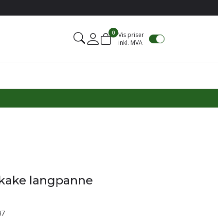
0
Vis priser
inkl. MVA
Mine sider
ekake langpanne
47