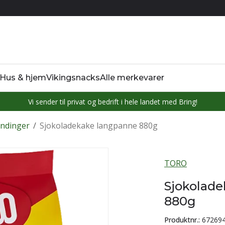
Hus & hjem
Vikingsnacks
Alle merkevarer
Vi sender til privat og bedrift i hele landet med Bring!
andinger
/
Sjokoladekake langpanne 880g
TORO
Sjokolad
880g
Produktnr.:
67269