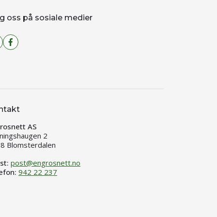
g oss på sosiale medier
ntakt
rosnett AS
ningshaugen 2
8 Blomsterdalen
st:
post@engrosnett.no
efon:
942 22 237