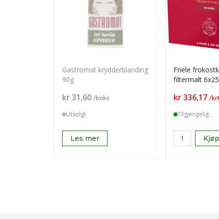
Gastromat krydderblanding
Friele frokost
90g
filtermalt 6x2
Pris
Pris
kr 31,60
kr 336,17
/boks
/kr
Utsolgt
Tilgjengelig
Les mer
Kjø