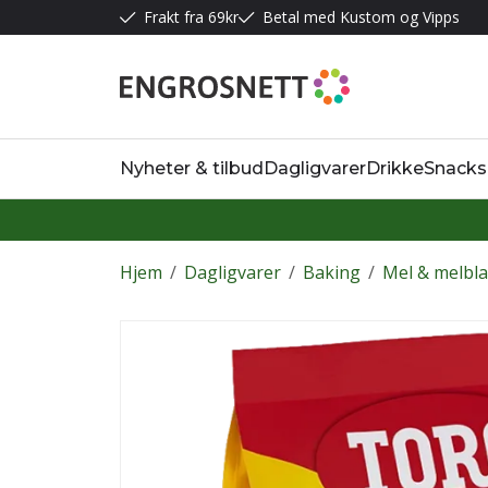
Frakt fra 69kr
Betal med Kustom og Vipps
Nyheter & tilbud
Dagligvarer
Drikke
Snacks
Hjem
/
Dagligvarer
/
Baking
/
Mel & melbl