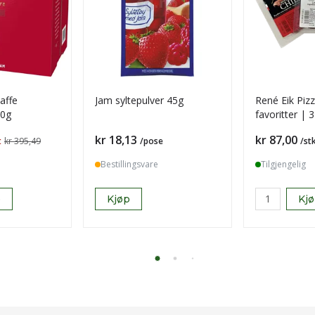
kaffe
Jam syltepulver 45g
René Eik Pizz
50g
favoritter | 
pakke
Pris
Pris
kr 18,13
kr 87,00
t
kr 395,49
/pose
/st
Bestillingsvare
Tilgjengelig
p
Kjøp
Kj