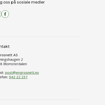
g oss på sosiale medier
ntakt
rosnett AS
ningshaugen 2
8 Blomsterdalen
st:
post@engrosnett.no
efon:
942 22 237