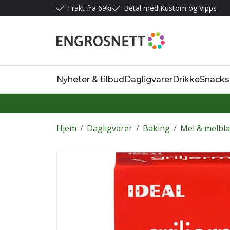
Frakt fra 69kr
Betal med Kustom og Vipps
Nyheter & tilbud
Dagligvarer
Drikke
Snacks
Hjem
/
Dagligvarer
/
Baking
/
Mel & melbl