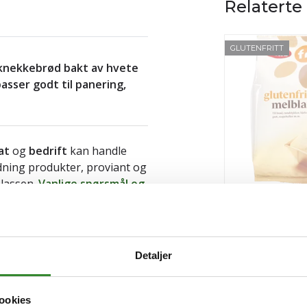
Relaterte
GLUTENFRITT
t knekkebrød bakt av hvete
asser godt til panering,
at
og
bedrift
kan handle
ldning produkter, proviant og
plassen.
Vanlige spørsmål og
Glutenfri grov 
417g
Pris
kr 58,02
/pose
Detaljer
Utsolgt
ookies
Les mer