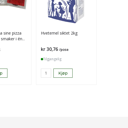
a sine pizza
Hvetemel siktet 2kg
Troika bit i
3 smaker i én
Pris
Pris
kr 30,76
kr 557,28
k
/pose
Tilgjengelig
Tilgjengelig
øp
Kjøp
K