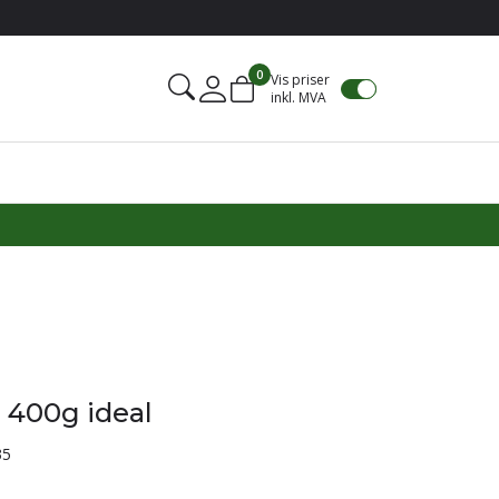
0
Vis priser
inkl. MVA
Mine sider
l 400g ideal
35