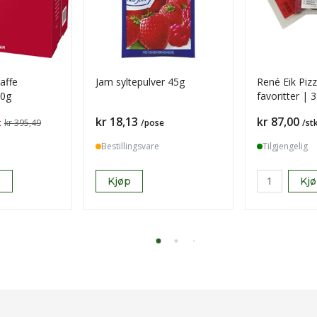
kaffe
Jam syltepulver 45g
René Eik Pizz
50g
favoritter | 
pakke
Pris
Pris
kr 18,13
kr 87,00
t
kr 395,49
/pose
/st
Bestillingsvare
Tilgjengelig
p
Kjøp
Kj