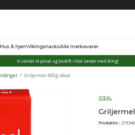
Hus & hjem
Vikingsnacks
Alle merkevarer
Vi sender til privat og bedrift i hele landet med Bring!
andinger
/
Griljermel 400g ideal
IDEAL
Griljerme
Produktnr.:
21534