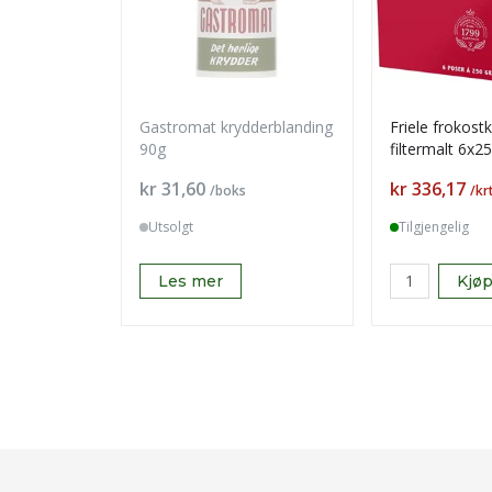
Gastromat krydderblanding
Friele frokost
90g
filtermalt 6x2
Pris
Pris
kr 31,60
kr 336,17
/boks
/kr
Utsolgt
Tilgjengelig
Les mer
Kjø