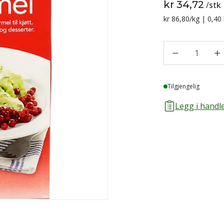
kr 34,72
/
stk
Sammenligning p
kr 86,80
/kg | 0,40
1
Lager
Tilgjengelig
Legg i handle