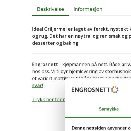
Beskrivelse
Informasjon
Ideal Griljermel er laget av ferskt, nystek
og rug. Det har en nøytral og ren smak og p
desserter og baking.
Engrosnett
- kjøpmannen på nett. Både
priv
hos oss. Vi tilbyr hjemlevering av storhusho
et variert mattilbud til både hjem og arbeids
svar!
Trykk her for mer informasjon om varen.
Samtykke
Denne nettsiden anvender c