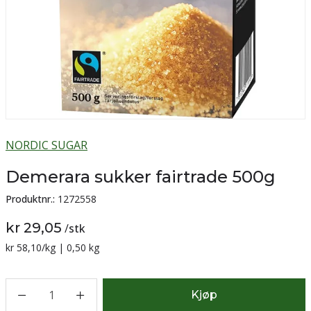
NORDIC SUGAR
Demerara sukker fairtrade 500g
Produktnr.:
1272558
kr 29,05
/
stk
Sammenligning pris:
kr 58,10
/kg | 0,50 kg
1
Kjøp