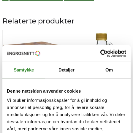
Relaterte produkter
Samtykke
Detaljer
Om
Denne nettsiden anvender cookies
Vi bruker informasjonskapsler for å gi innhold og
Sukker porsjon 4g 4kg
Winnetou lønnesirup 100%
annonser et personlig preg, for å levere sosiale
250g
mediefunksjoner og for å analysere trafikken vår. Vi deler
Pris
Pris
kr 212,04
kr 102,56
/krt
/stk
dessuten informasjon om hvordan du bruker nettstedet
vårt, med partnerne våre innen sosiale medier,
Tilgjengelig
Tilgjengelig