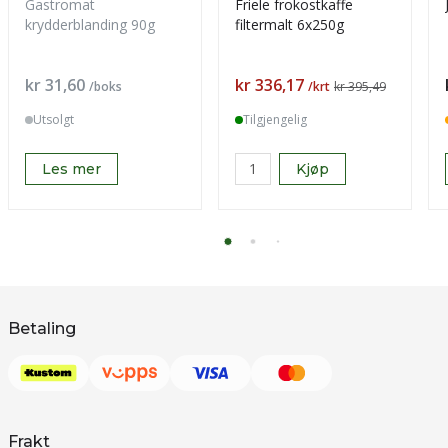
Gastromat
Friele frokostkaffe
krydderblanding 90g
filtermalt 6x250g
Pris
Pris
kr 31,60
kr 336,17
/boks
/krt
kr 395,49
Utsolgt
Tilgjengelig
Les mer
Kjøp
Betaling
Frakt