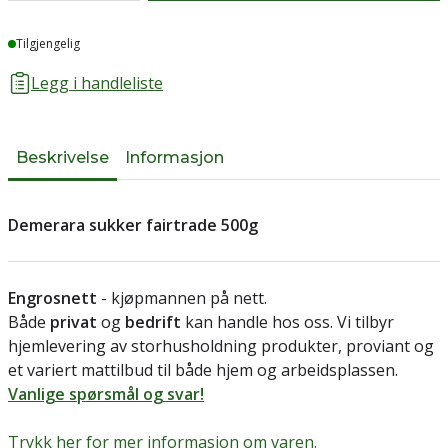
Lager
Tilgjengelig
Legg i handleliste
Beskrivelse
Informasjon
Demerara sukker fairtrade 500g
Engrosnett
- kjøpmannen på nett.
Både
privat
og
bedrift
kan handle hos oss. Vi tilbyr
hjemlevering av storhusholdning produkter, proviant og
et variert mattilbud til både hjem og arbeidsplassen.
Vanlige spørsmål og svar!
Trykk her for mer informasjon om varen.