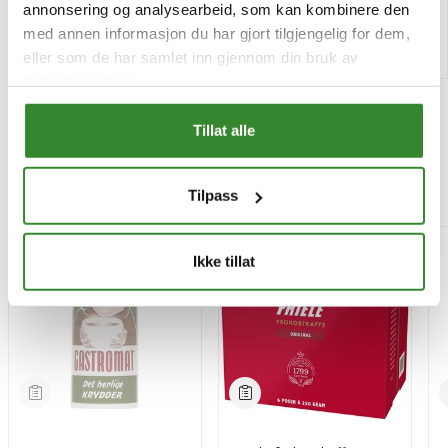
annonsering og analysearbeid, som kan kombinere den
med annen informasjon du har gjort tilgjengelig for dem,
Kjøp
Kjøp
eller som de har samlet inn gjennom din bruk av
tjenestene deres.
Tillat alle
Mest besøkt
Tilpass
-15%
Ikke tillat