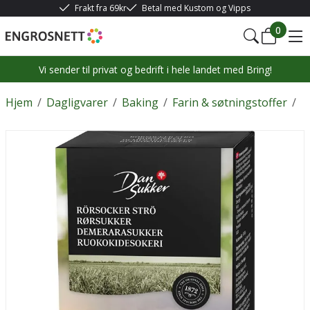
Frakt fra 69kr
Betal med Kustom og Vipps
0
Vi sender til privat og bedrift i hele landet med Bring!
Hjem
/
Dagligvarer
/
Baking
/
Farin & søtningstoffer
/