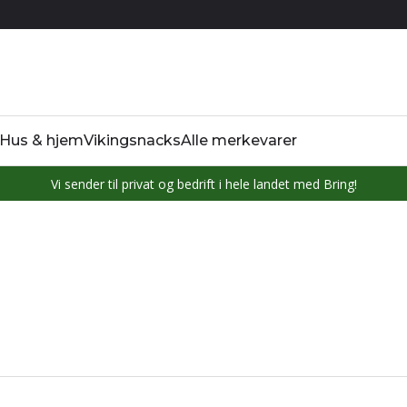
Hus & hjem
Vikingsnacks
Alle merkevarer
Vi sender til privat og bedrift i hele landet med Bring!