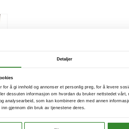
Detaljer
ookies
 for å gi innhold og annonser et personlig preg, for å levere sos
deler dessuten informasjon om hvordan du bruker nettstedet vårt,
ris
og analysearbeid, som kan kombinere den med annen informasjon d
 inn gjennom din bruk av tjenestene deres.