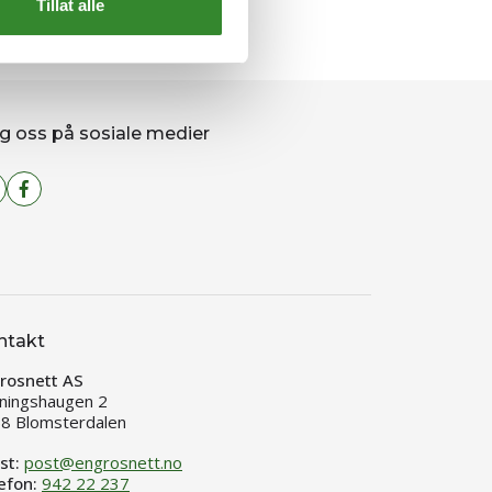
Tillat alle
g oss på sosiale medier
ntakt
rosnett AS
ningshaugen 2
8 Blomsterdalen
st:
post@engrosnett.no
efon:
942 22 237