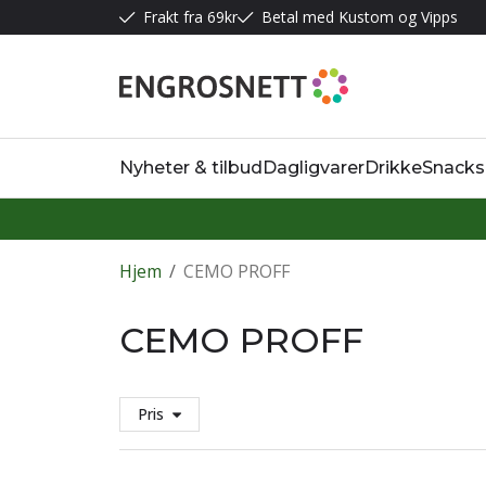
Frakt fra 69kr
Betal med Kustom og Vipps
Nyheter & tilbud
Dagligvarer
Drikke
Snacks
Hjem
/
CEMO PROFF
CEMO PROFF
Pris