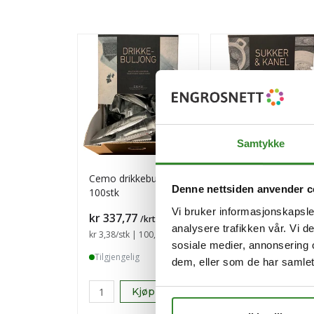
Samtykke
Cemo drikkebuljong
Cemo sukker kanel
Denne nettsiden anvender c
100stk
porsjon 100stk
Vi bruker informasjonskapsler
Pris
Pris
kr 337,77
kr 318,29
/krt
/krt
analysere trafikken vår. Vi 
Sammenligning pris
kr 3,38
/stk | 100,00 stk
Sammenligning p
kr 3,18
/stk | 100,00 stk
sosiale medier, annonsering 
Tilgjengelig
Bestillingsvare
dem, eller som de har samlet
Kjøp
Kjøp