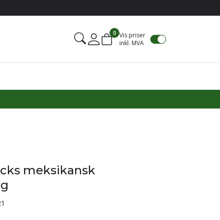
0
Vis priser
inkl. MVA
Mine sider
acks meksikansk
5g
21