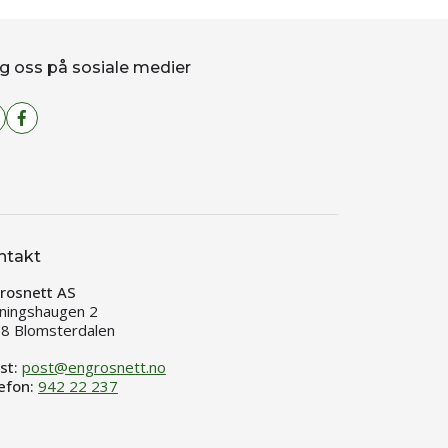
g oss på sosiale medier
ntakt
rosnett AS
ningshaugen 2
8 Blomsterdalen
st:
post@engrosnett.no
efon:
942 22 237