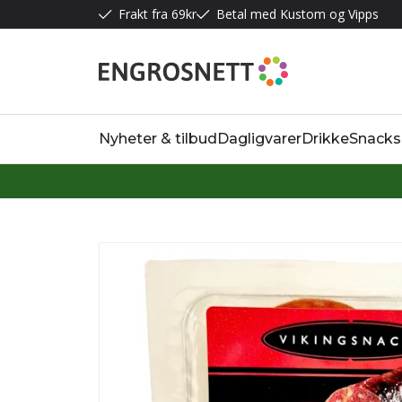
Frakt fra 69kr
Betal med Kustom og Vipps
Nyheter & tilbud
Dagligvarer
Drikke
Snacks