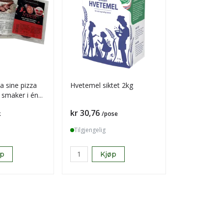
a sine pizza
Hvetemel siktet 2kg
Troika bit i
3 smaker i én
Pris
Pris
kr 30,76
kr 557,28
k
/pose
Tilgjengelig
Tilgjengelig
øp
Kjøp
K