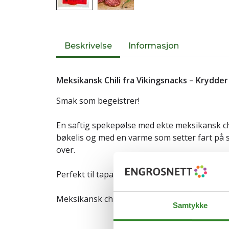
Beskrivelse
Informasjon
Meksikansk Chili fra Vikingsnacks – Krydder
Smak som begeistrer!
En saftig spekepølse med ekte meksikansk chi
bøkelis og med en varme som setter fart på 
over.
Perfekt til tapasbordet, snacksbrettet eller r
Meksikansk chili | Røkt med bøklis | 24g pro
Samtykke