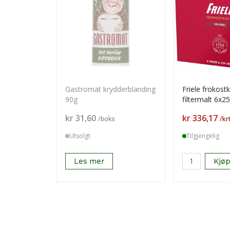
Gastromat krydderblanding
Friele frokost
90g
filtermalt 6x2
Pris
Pris
kr 31,60
kr 336,17
/boks
/kr
Utsolgt
Tilgjengelig
Les mer
Kjø