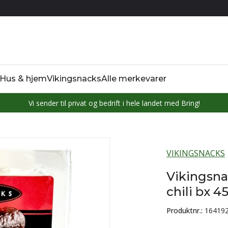
Hus & hjem
Vikingsnacks
Alle merkevarer
Vi sender til privat og bedrift i hele landet med Bring!
VIKINGSNACKS
Vikingsn
chili bx 4
Produktnr.:
16419