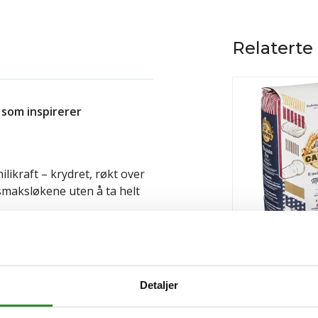
Relaterte
 som inspirerer
likraft – krydret, røkt over
smaksløkene uten å ta helt
ett på pizzaen.
Caputo hveteme
manitoba 1kg
tein per 100g | 1kg
Detaljer
Pris
kr 60,71
/stk