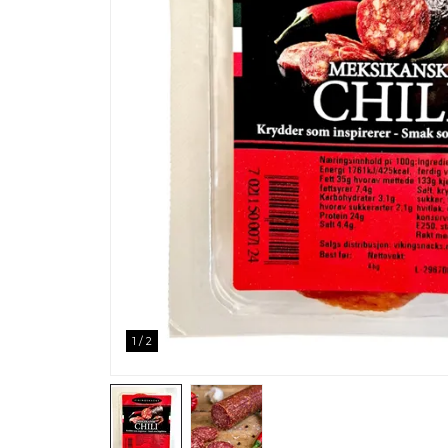
1
/
2