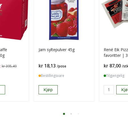
kaffe
Jam syltepulver 45g
René Eik Pizz
50g
favoritter | 
pakke
Pris
Pris
kr 18,13
kr 87,00
t
kr 395,49
/pose
/st
Bestillingsvare
Tilgjengelig
p
Kjøp
Kj