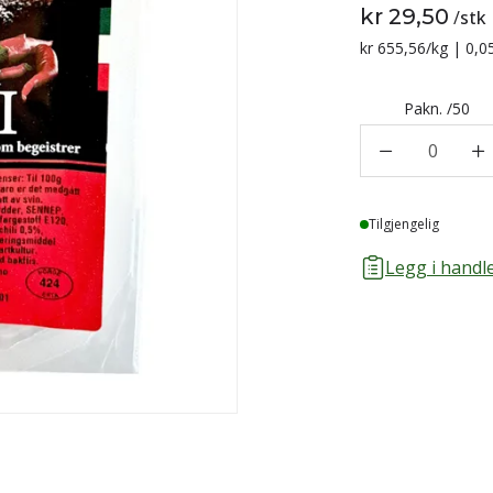
kr 29,50
/
stk
Sammenligning p
kr 655,56
/kg | 0,0
Pakn.
/
50
0
Lager
Tilgjengelig
Legg i handle