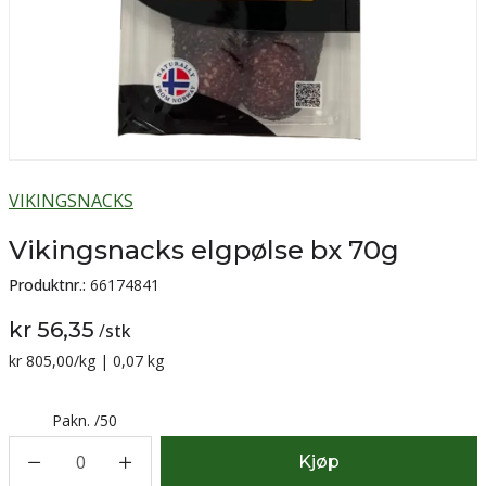
VIKINGSNACKS
Vikingsnacks elgpølse bx 70g
Produktnr.:
66174841
kr 56,35
/
stk
Sammenligning pris:
kr 805,00
/kg | 0,07 kg
Pakn.
/
50
0
Kjøp