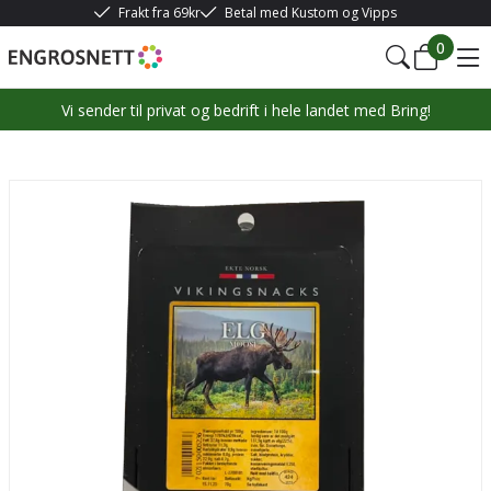
Frakt fra 69kr
Betal med Kustom og Vipps
0
Vi sender til privat og bedrift i hele landet med Bring!