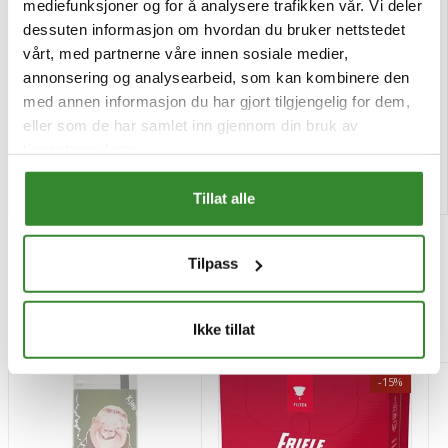
mediefunksjoner og for å analysere trafikken vår. Vi deler
dessuten informasjon om hvordan du bruker nettstedet
Sort trøffelkrem 50g
Oksefond konsentrat 1l
vårt, med partnerne våre innen sosiale medier,
annonsering og analysearbeid, som kan kombinere den
Pris
Pris
kr 226,05
kr 298,10
/stk
/stk
med annen informasjon du har gjort tilgjengelig for dem,
Tilgjengelig
Bestillingsvare
eller som de har samlet inn gjennom din bruk av
tjenestene deres.
Kjøp
Kjøp
Tillat alle
Tilpass
Mest besøkt
Ikke tillat
-15%