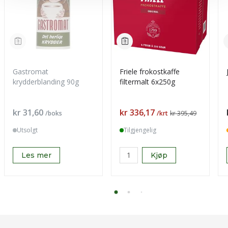
Gastromat
Friele frokostkaffe
krydderblanding 90g
filtermalt 6x250g
Pris
Pris
kr 31,60
kr 336,17
/boks
/krt
kr 395,49
Utsolgt
Tilgjengelig
Les mer
Kjøp