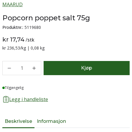
MAARUD
Popcorn poppet salt 75g
Produktnr.:
5119680
kr 17,74
/
stk
Sammenligning pris:
kr 236,53
/kg | 0,08 kg
1
Kjøp
Lager
Tilgjengelig
Legg i handleliste
Beskrivelse
Informasjon