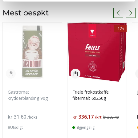
Mest besøkt
-15%
Gastromat
Friele frokostkaffe
krydderblanding 90g
filtermalt 6x250g
Pris
Pris
kr 31,60
kr 336,17
/boks
/krt
kr 395,49
Utsolgt
Tilgjengelig