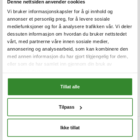
Denne nettsiden anvender cookies
Vi bruker informasjonskapsler for å gi innhold og
annonser et personlig preg, for å levere sosiale
mediefunksjoner og for å analysere trafikken vår. Vi deler
dessuten informasjon om hvordan du bruker nettstedet
vårt, med partnerne våre innen sosiale medier,
annonsering og analysearbeid, som kan kombinere den
med annen informasjon du har gjort tilgjengelig for dem,
Oregano 65g
Leverpostei grovere kuvert
eller som de har samlet inn gjennom din bruk av
70x22g
tjenestene deres.
Pris
Pris
kr 67,22
kr 408,01
/stk
/stk
Tillat alle
Tilgjengelig
Tilgjengelig
Kjøp
Kjøp
Tilpass
Ikke tillat