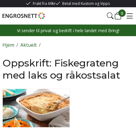
Frakt fra 69kr
Betal med Kustom og Vipps
0
Vi sender til privat og bedrift i hele landet med Bring!
Hjem
/
Aktuelt
/
Oppskrift: Fiskegrateng
med laks og råkostsalat