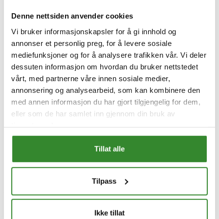
Denne nettsiden anvender cookies
RÅKOST:
Vi bruker informasjonskapsler for å gi innhold og
annonser et personlig preg, for å levere sosiale
mediefunksjoner og for å analysere trafikken vår. Vi deler
dessuten informasjon om hvordan du bruker nettstedet
- Riv gulrot og eple og press over litt sitronsaft.
vårt, med partnerne våre innen sosiale medier,
annonsering og analysearbeid, som kan kombinere den
med annen informasjon du har gjort tilgjengelig for dem,
eller som de har samlet inn gjennom din bruk av
tjenestene deres.
Tillat alle
Oppskrift og bilde er hentet fra godfisk.no
Tilpass
Ikke tillat
Aktuelt