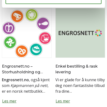
Engrosnett.no –
Enkel bestilling & rask
Storhusholdning og
levering
engros på nett for hele
Engrosnett.no
, også kjent
Vi er glade for å kunne tilby
Norge
som
Kjøpmannen på nett
,
deg noen fantastiske tilbud
er en norsk nettbutikk
fra dine
basert i Bergen som selger
favorittleverandører! Hos
Les mer
Les mer
matvarer, tørrvarer,
oss finner du et bredt