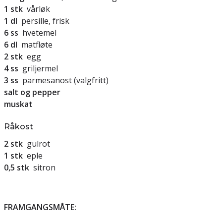
1
stk
vårløk
1
dl
persille, frisk
6
ss
hvetemel
6
dl
matfløte
2
stk
egg
4
ss
griljermel
3
ss
parmesanost (valgfritt)
salt og pepper
muskat
Råkost
2
stk
gulrot
1
stk
eple
0,5
stk
sitron
FRAMGANGSMÅTE: