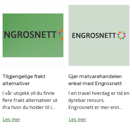
krydder, saus...
utvalg av kjente
merkevarer til...
Tilgjengelige frakt
Gjør matvarehandelen
alternativer
enkel med Engrosnett
I vår utsjekk vil du finne
I en travel hverdag er tid en
flere frakt alternativer ut
dyrebar ressurs.
ifra hvor du holder til i
Engrosnett er mer enn
landet. De aller fleste
bare en leverandør; vi er
Les mer
Les mer
steder har mulighet for
din partner i hverdagen. Vi
hjem levering, levering t...
forstår utfordringene me...